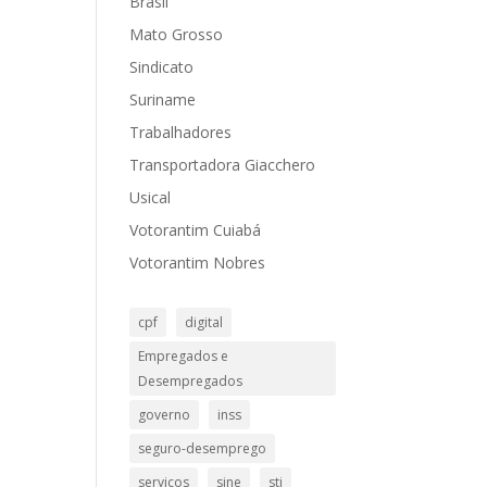
Brasil
Mato Grosso
Sindicato
Suriname
Trabalhadores
Transportadora Giacchero
Usical
Votorantim Cuiabá
Votorantim Nobres
cpf
digital
Empregados e
Desempregados
governo
inss
seguro-desemprego
serviços
sine
stj