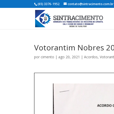
(65) 3376-1952
contato@sintracimento.com.br
Votorantim Nobres 2
por
cimento
|
ago 20, 2021
|
Acordos
,
Votoran