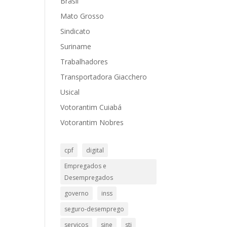
Brasil
Mato Grosso
Sindicato
Suriname
Trabalhadores
Transportadora Giacchero
Usical
Votorantim Cuiabá
Votorantim Nobres
cpf
digital
Empregados e
Desempregados
governo
inss
seguro-desemprego
serviços
sine
stj