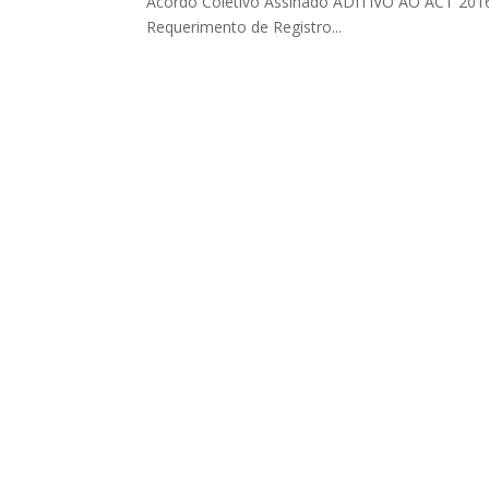
Acordo Coletivo Assinado ADITIVO AO ACT 201
Requerimento de Registro...